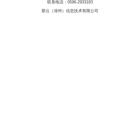
联系电话：0596-2933183
那云（漳州）信息技术有限公司
浏览器：Chrome131.0 UA:Mozilla/5.0 (Linux; Android 14; Pixel 8)
AppleWebKit/537.36 (KHTML, like Gecko) Chrome/131.0.0.0 Mobile
Safari/537.36; ClaudeBot/1.0; +claudebot@anthropic.com)
authType: