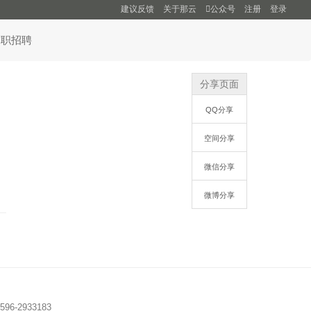
建议反馈
关于那云
公众号
注册
登录
求职招聘
分享页面
QQ分享
空间分享
微信分享
微博分享
96-2933183