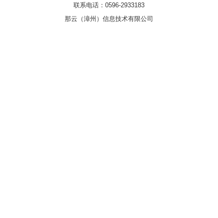
联系电话：0596-2933183
那云（漳州）信息技术有限公司
浏览器：Chrome131.0 UA:Mozilla/5.0 (Linux; Android 14; Pixel 8)
AppleWebKit/537.36 (KHTML, like Gecko) Chrome/131.0.0.0 Mobile
Safari/537.36; ClaudeBot/1.0; +claudebot@anthropic.com)
authType: