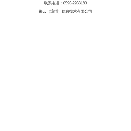
联系电话：0596-2933183
那云（漳州）信息技术有限公司
浏览器：Chrome131.0 UA:Mozilla/5.0 (Linux; Android 14; Pixel 8)
AppleWebKit/537.36 (KHTML, like Gecko) Chrome/131.0.0.0 Mobile
Safari/537.36; ClaudeBot/1.0; +claudebot@anthropic.com)
authType: