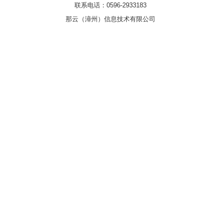
联系电话：0596-2933183
那云（漳州）信息技术有限公司
浏览器：Chrome131.0 UA:Mozilla/5.0 (Linux; Android 14; Pixel 8)
AppleWebKit/537.36 (KHTML, like Gecko) Chrome/131.0.0.0 Mobile
Safari/537.36; ClaudeBot/1.0; +claudebot@anthropic.com)
authType: