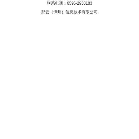
联系电话：0596-2933183
那云（漳州）信息技术有限公司
浏览器：Chrome131.0 UA:Mozilla/5.0 (Linux; Android 14; Pixel 8)
AppleWebKit/537.36 (KHTML, like Gecko) Chrome/131.0.0.0 Mobile
Safari/537.36; ClaudeBot/1.0; +claudebot@anthropic.com)
authType: