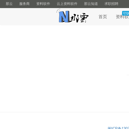
那云
服务商
资料软件
云上资料软件
那云知道
求职招聘
琐
首页
资料软
闽ICP备1302