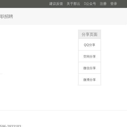
建议反馈
关于那云
公众号
注册
登录
求职招聘
分享页面
QQ分享
空间分享
微信分享
微博分享
96-2933183