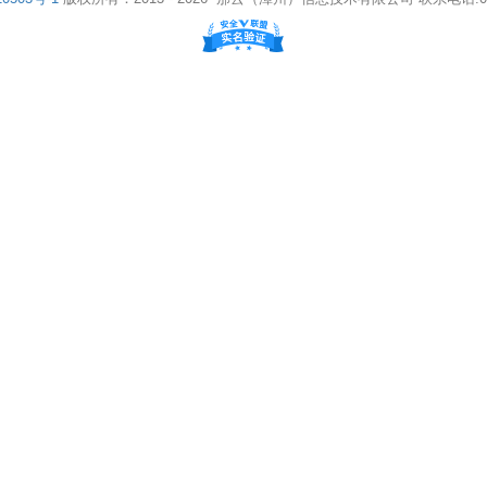
10_15_7) AppleWebKit/537.36 (KHTML, like Gecko) Chrome/131.0.0.0 Safar