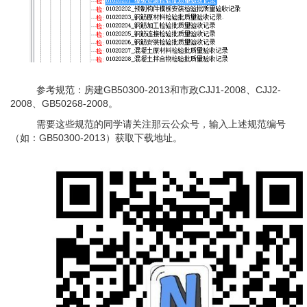
参
考规范：
房
建
GB50300-2013和市
政
CJJ1-2008、CJJ2-
2008
、
GB50268-2008
。
需
要这些规范的
同
学请
关注
那云公众号，
输入
上述规范编号
（如：
GB50300-2013）获
取下载地址。