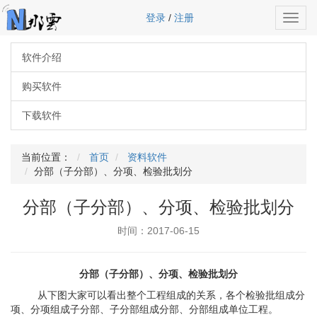
登录
/
注册
Toggl
navig
软件介绍
购买软件
下载软件
当前位置：
首页
资料软件
分部（子分部）、分项、检验批划分
分部（子分部）、分项、检验批划分
时间：2017-06-15
分
部
（
子分部
）
、分项
、
检验批划分
从
下图大家可以看出整个工程组成的关系，
各
个检验批组成分
项、分项组成子分部、子分部组成分部、分部组成单位工程。