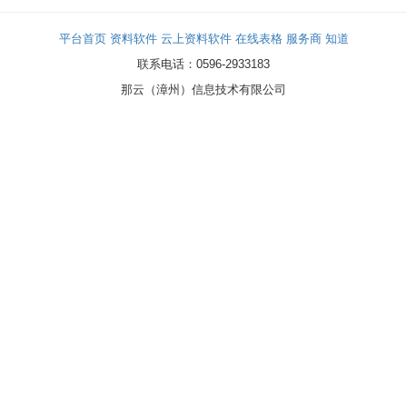
平台首页
资料软件
云上资料软件
在线表格
服务商
知道
联系电话：0596-2933183
那云（漳州）信息技术有限公司
浏览器：Chrome131.0 UA:Mozilla/5.0 (Linux; Android 14; Pixel 8)
AppleWebKit/537.36 (KHTML, like Gecko) Chrome/131.0.0.0 Mobile
Safari/537.36; ClaudeBot/1.0; +claudebot@anthropic.com)
authType: